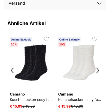
Versand
Ähnliche Artikel
Online Exklusiv
Online Exklusiv
O
20%
20%
2
Camano
Camano
C
Kuschelsocken cosy fuzzy
Kuschelsocken cosy fuzzy
€ 15,99
€ 19,99
€ 15,99
€ 19,99
€