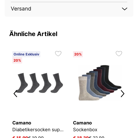
Versand
Ähnliche Artikel
Online Exklusiv
20%
O
20%
2
Camano
Camano
C
Diabetikersocken super soft
Sockenbox
€ 15,99
€ 19,99
€ 18,39
€ 22,99
€