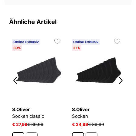
Ähnliche Artikel
Online Exklusiv
Online Exklusiv
O
30%
37%
3
S.Oliver
S.Oliver
C
Socken classic
Socken
S
€ 27,99
€ 39,99
€ 24,99
€ 39,99
€