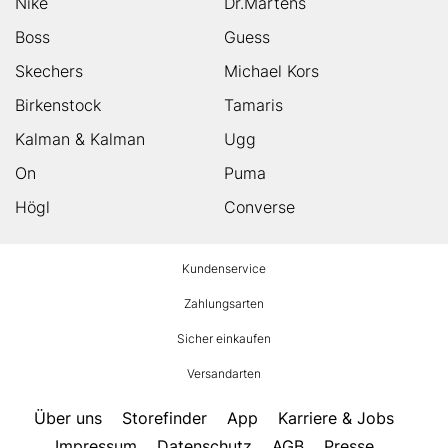
Nike
Dr.Martens
Boss
Guess
Skechers
Michael Kors
Birkenstock
Tamaris
Kalman & Kalman
Ugg
On
Puma
Högl
Converse
HUMANIC
Kundenservice
Footer
Zahlungsarten
Sicher einkaufen
Versandarten
Über uns
Storefinder
App
Karriere & Jobs
Impressum
Datenschutz
AGB
Presse