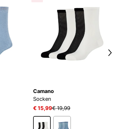
Camano
C
Socken
S
€ 15,99
€ 19,99
€