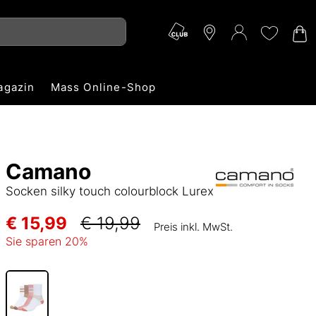
agazin
Mass Online-Shop
Camano
Socken silky touch colourblock Lurex
€ 15,99
€ 19,99
Preis inkl. MwSt.
Sie sparen
20
%