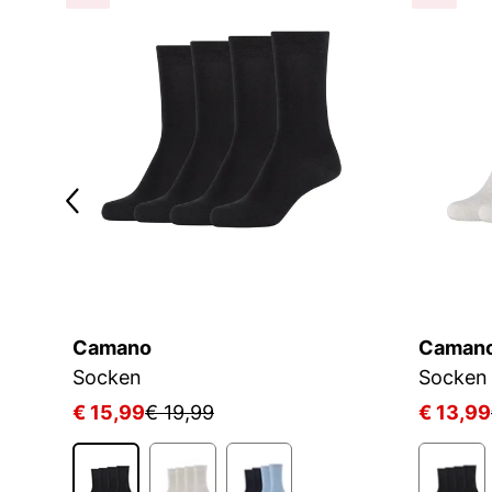
Camano
Caman
Socken
Socken
€ 15,99
€ 19,99
€ 13,99