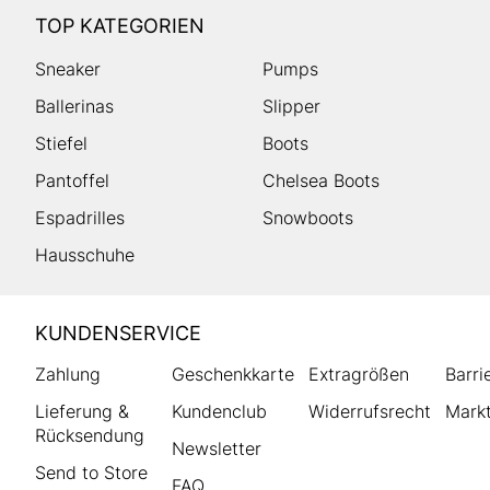
TOP KATEGORIEN
Sneaker
Pumps
Ballerinas
Slipper
Stiefel
Boots
Pantoffel
Chelsea Boots
Espadrilles
Snowboots
Hausschuhe
HUMANIC
KUNDENSERVICE
Footer
Zahlung
Geschenkkarte
Extragrößen
Barri
Lieferung &
Kundenclub
Widerrufsrecht
Markt
Rücksendung
Newsletter
Send to Store
FAQ