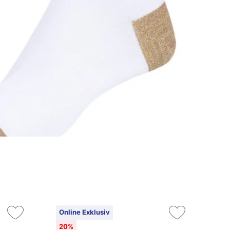
Online Exklusiv
On
20%
2