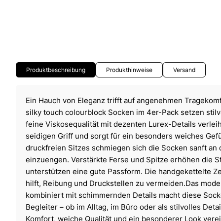
Produktbeschreibung
Produkthinweise
Versand
Ein Hauch von Eleganz trifft auf angenehmen Trageko
silky touch colourblock Socken im 4er-Pack setzen stilv
feine Viskosequalität mit dezenten Lurex-Details verle
seidigen Griff und sorgt für ein besonders weiches Gef
druckfreien Sitzes schmiegen sich die Socken sanft an 
einzuengen. Verstärkte Ferse und Spitze erhöhen die St
unterstützen eine gute Passform. Die handgekettelte Ze
hilft, Reibung und Druckstellen zu vermeiden.Das mod
kombiniert mit schimmernden Details macht diese Sock
Begleiter – ob im Alltag, im Büro oder als stilvolles Deta
Komfort, weiche Qualität und ein besonderer Look verei