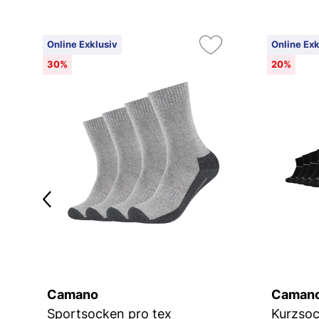
Online Exklusiv
Online Exk
30%
20%
Camano
Caman
Sportsocken kurz Atmungsaktiv Bequem Perfekte Passform Tennissocken Verstärkt Herren und Damen pro tex
Sportsocken pro tex
Kurzsoc