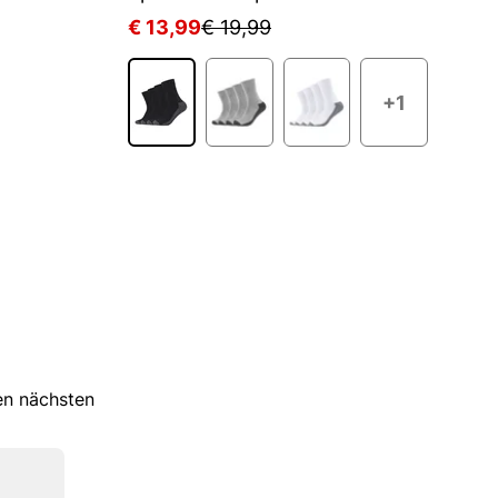
€ 13,99
€ 19,99
€
+1
ren nächsten