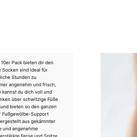
10er Pack bieten dir den
e Socken sind ideal für
tliche Stunden zu
mmer angenehm und frisch,
 kannst du dich voll und
anken über schwitzige Füße
und bieten so den ganzen
er Fußgewölbe-Support
Hergestellt aus gekämmter
he und angenehme
verstärkte Ferse und Spitze