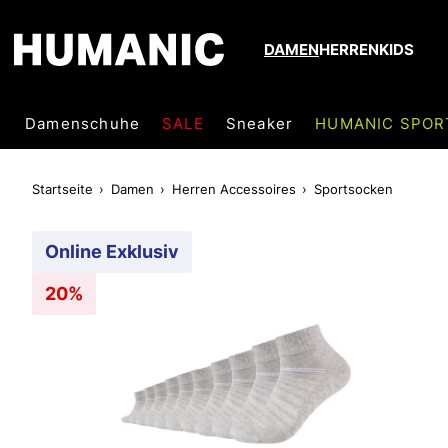
DAMEN
HERREN
KIDS
Damenschuhe
SALE
Sneaker
HUMANIC SPOR
Startseite
Damen
Herren Accessoires
Sportsocken
Online Exklusiv
20%