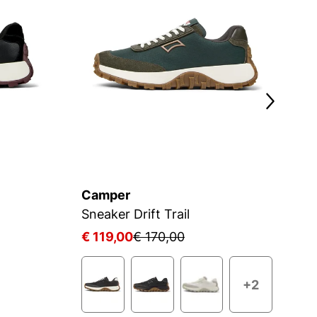
Camper
C
Sneaker Drift Trail
Sn
€ 119,00
€ 170,00
€
+2