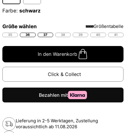
Farbe:
schwarz
Größe wählen
Größentabelle
35
36
37
38
39
40
41
In den Warenkorb
Click & Collect
Lieferung in 2-5 Werktagen, Zustellung
voraussichtlich ab
11.08.2026