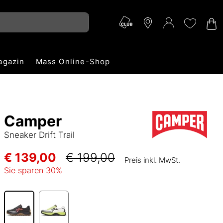
agazin
Mass Online-Shop
Camper
Sneaker Drift Trail
€ 139,00
€ 199,00
Preis inkl. MwSt.
Sie sparen
30
%