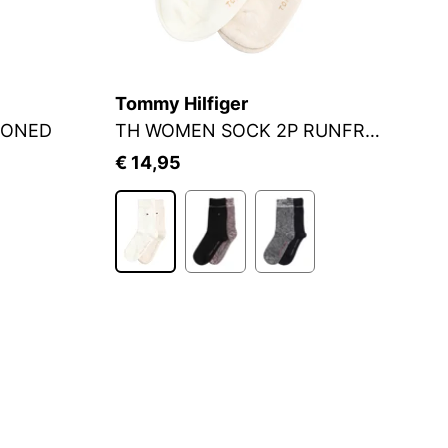
Tommy Hilfiger
S.
IONED
TH WOMEN SOCK 2P RUNFREE
S
€ 14,95
€