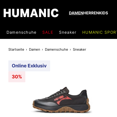
DAMEN
HERREN
KIDS
Damenschuhe
SALE
Sneaker
HUMANIC SPOR
Startseite
Damen
Damenschuhe
Sneaker
Online Exklusiv
30%