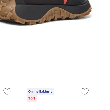
Online Exklusiv
On
30%
3