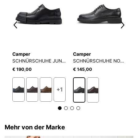
Camper
Camper
C
SCHNÜRSCHUHE PELOTAS SOLLER
SCHNÜRSCHUHE JUNCTION
SCHNÜRSCHUHE NORMAN
S
€ 190,00
€ 145,00
€
+1
Mehr von der Marke