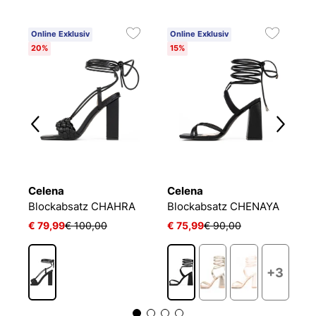
Online Exklusiv
Online Exklusiv
O
20%
15%
2
Celena
Celena
C
Blockabsatz CHAHRA
Blockabsatz CHENAYA
B
€ 79,99
€ 100,00
€ 75,99
€ 90,00
€
1
+3