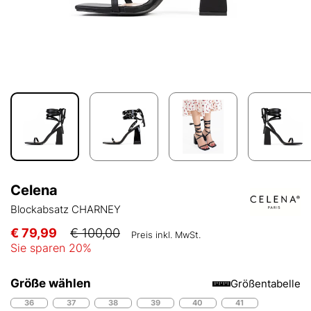
Celena
Blockabsatz CHARNEY
€ 79,99
€ 100,00
Preis inkl. MwSt.
Sie sparen
20
%
Größe wählen
Größentabelle
36
37
38
39
40
41