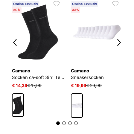
Online Exklusiv
Online Exklusiv
20%
33%
Camano
Camano
N
Socken ca-soft 3in1 Tencel Wolle Bambus
Sneakersocken
€ 14,39
€ 17,99
€ 19,99
€ 29,99
€