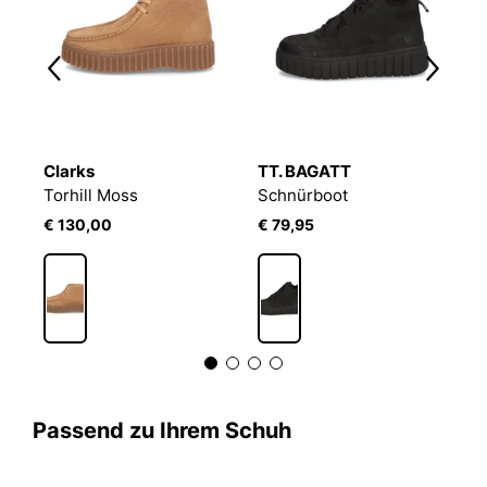
Clarks
TT. BAGATT
M
Schnürstiefel Model Bianca
Torhill Moss
Schnürboot
€ 130,00
€ 79,95
€
Passend zu Ihrem Schuh