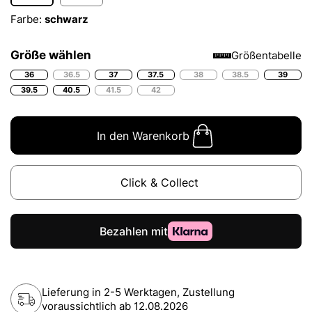
Farbe:
schwarz
Größe wählen
Größentabelle
36
36.5
37
37.5
38
38.5
39
39.5
40.5
41.5
42
In den Warenkorb
Click & Collect
Lieferung in 2-5 Werktagen, Zustellung
voraussichtlich ab
12.08.2026