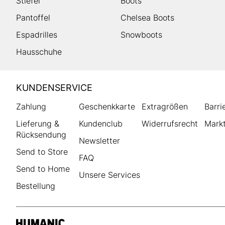
Stiefel
Boots
Pantoffel
Chelsea Boots
Espadrilles
Snowboots
Hausschuhe
HUMANIC
KUNDENSERVICE
Footer
Zahlung
Geschenkkarte
Extragrößen
Barri
Lieferung &
Kundenclub
Widerrufsrecht
Markt
Rücksendung
Newsletter
Send to Store
FAQ
Send to Home
Unsere Services
Bestellung