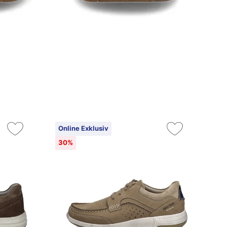
Online Exklusiv
On
30%