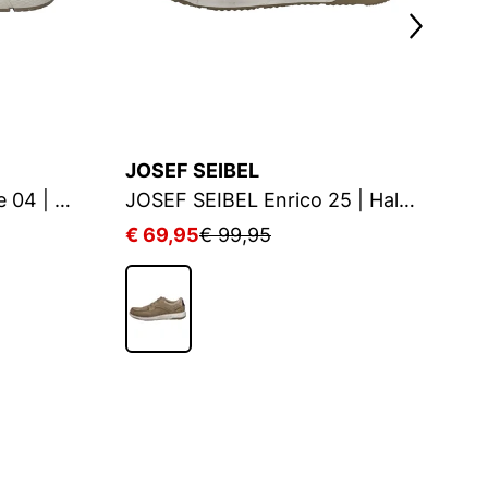
JOSEF SEIBEL
T
JOSEF SEIBEL Giuseppe 04 | Halbschuh für Herren | Braun
JOSEF SEIBEL Enrico 25 | Halbschuh für Herren | Beige
H
€ 69,95
€ 99,95
€