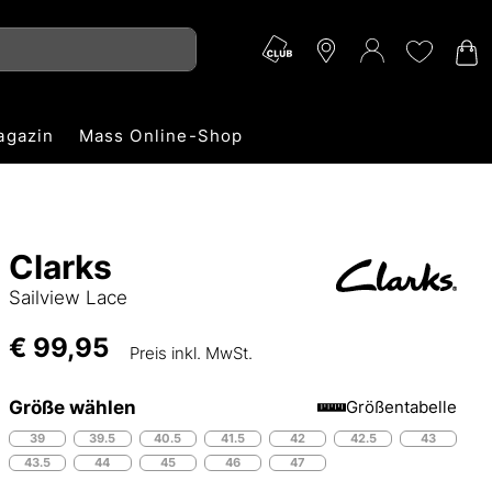
agazin
Mass Online-Shop
Clarks
Sailview Lace
€ 99,95
Preis inkl. MwSt.
Größe wählen
Größentabelle
39
39.5
40.5
41.5
42
42.5
43
43.5
44
45
46
47