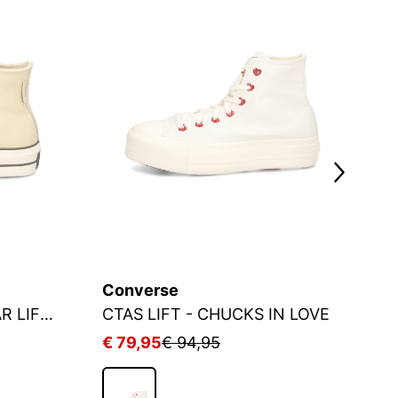
Converse
C
CHUCK TAYOR ALL STAR LIFT PLATFORM
CTAS LIFT - CHUCKS IN LOVE
C
€ 79,95
€ 94,95
€