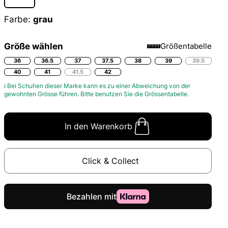
Farbe:
grau
Größe wählen
Größentabelle
36
36.5
37
37.5
38
39
39.5
40
41
41.5
42
ℹ Bei Schuhen dieser Marke kann es zu einer Abweichung von der
gewohnten Grösse führen. Bitte benutzen Sie die
Grössentabelle.
In den Warenkorb
Click & Collect