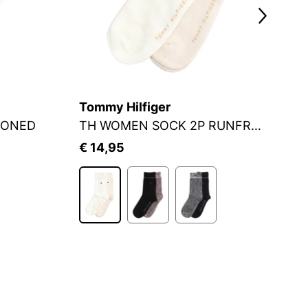
Tommy Hilfiger
S.
IONED
TH WOMEN SOCK 2P RUNFREE
S
€ 14,95
€