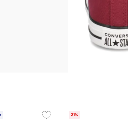
e
21%