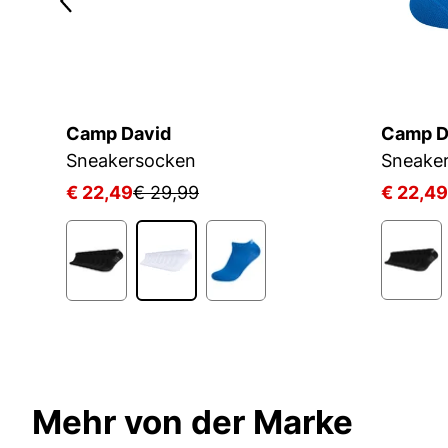
Camp David
Camp D
Sneakersocken
Sneake
€ 22,49
€ 29,99
€ 22,49
1
Mehr von der Marke