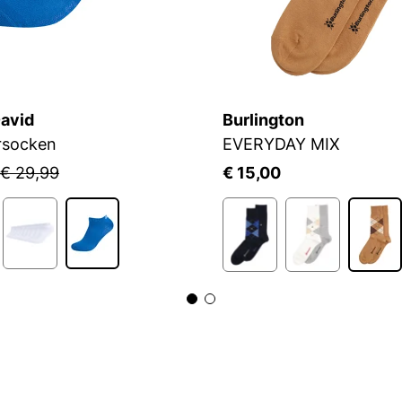
avid
Burlington
rsocken
EVERYDAY MIX
€ 29,99
€ 15,00