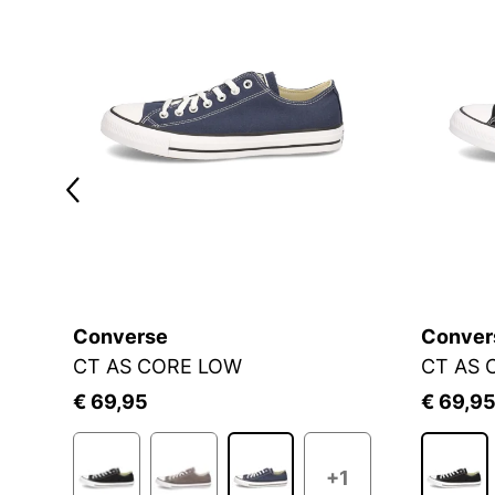
Converse
Conver
CT AS CORE LOW
CT AS 
€ 69,95
€ 69,9
+1