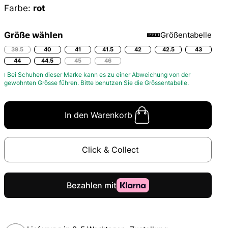
Farbe:
rot
Größe wählen
Größentabelle
39.5
40
41
41.5
42
42.5
43
44
44.5
45
46
ℹ Bei Schuhen dieser Marke kann es zu einer Abweichung von der
gewohnten Grösse führen. Bitte benutzen Sie die
Grössentabelle.
In den Warenkorb
Click & Collect