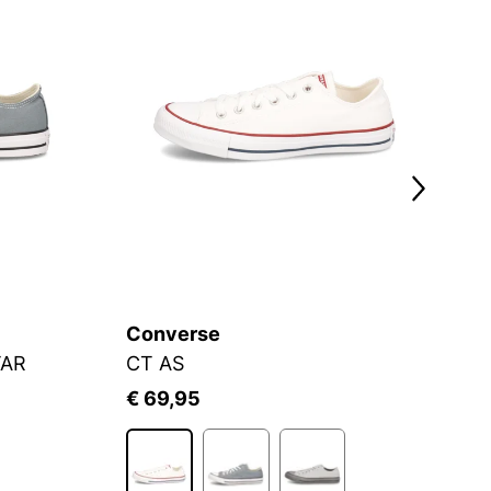
Converse
C
TAR
CT AS
€ 69,95
€