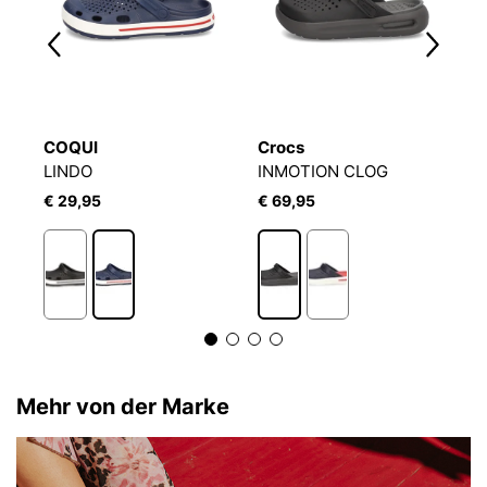
COQUI
Crocs
C
LINDO
INMOTION CLOG
C
€ 29,95
€ 69,95
€
Mehr von der Marke