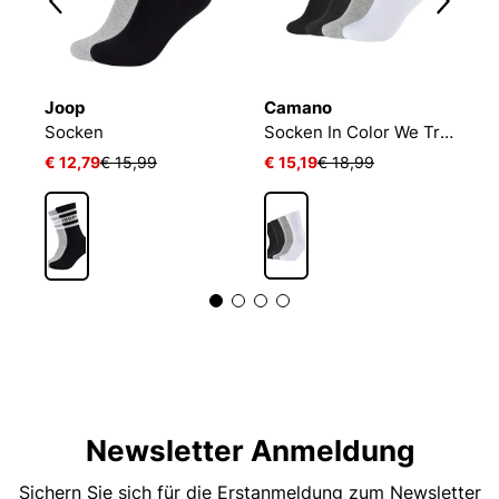
Joop
Camano
B
Socken
Socken In Color We Trust
E
€ 12,79
€ 15,99
€ 15,19
€ 18,99
€
1
Newsletter Anmeldung
Sichern Sie sich für die Erstanmeldung zum Newsletter