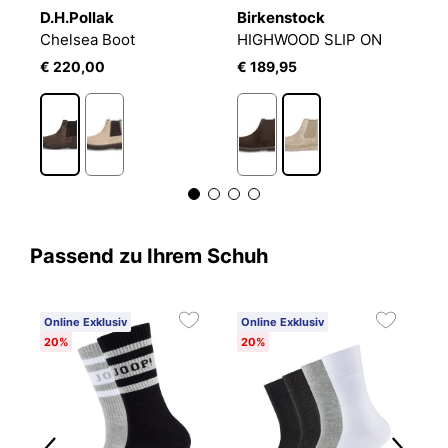
D.H.Pollak
Birkenstock
B
Chelsea Boot
HIGHWOOD SLIP ON
H
€ 220,00
€ 189,95
€
Passend zu Ihrem Schuh
Online Exklusiv
Online Exklusiv
20%
20%