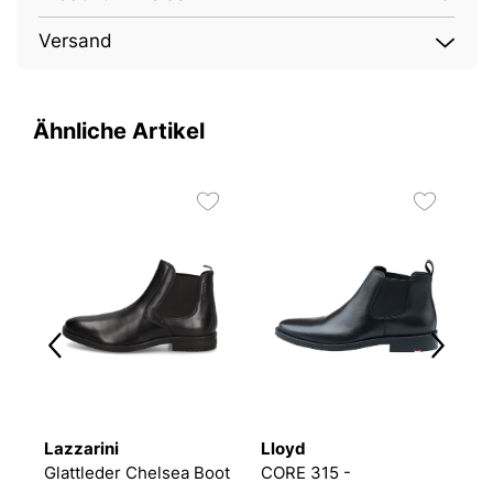
Versand
Ähnliche Artikel
2
Lazzarini
Lloyd
I
Glattleder Chelsea Boot
CORE 315 -
C