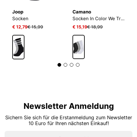
Joop
Camano
C
L 24/7 SOCKEN
Socken
Socken In Color We Trust
€ 12,79
€ 15,99
€ 15,19
€ 18,99
€
Newsletter Anmeldung
Sichern Sie sich für die Erstanmeldung zum Newsletter
10 Euro für Ihren nächsten Einkauf!