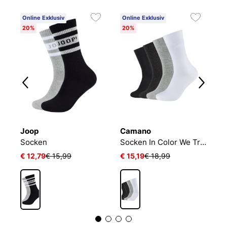
Online Exklusiv
Online Exklusiv
20%
20%
Joop
Camano
C
L 24/7 SOCKEN
Socken
Socken In Color We Trust
€ 12,79
€ 15,99
€ 15,19
€ 18,99
€