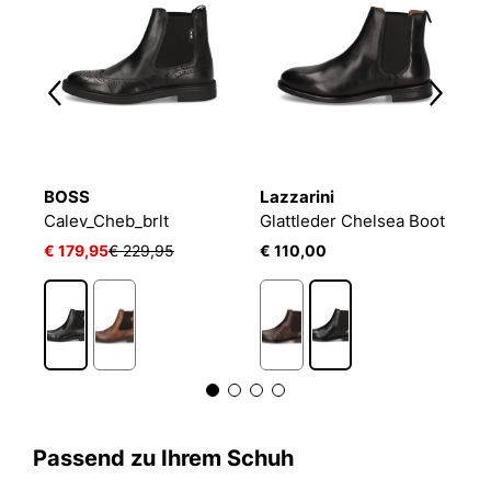
BOSS
Lazzarini
B
Calev_Cheb_brlt
Glattleder Chelsea Boot
C
€ 179,95
€ 229,95
€ 110,00
€
Passend zu Ihrem Schuh