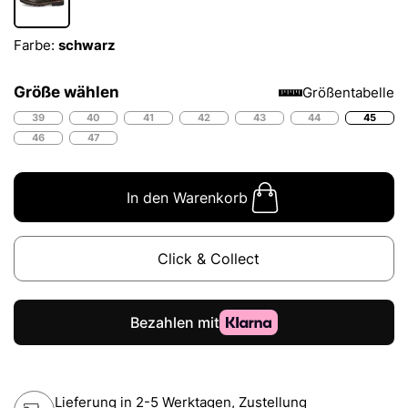
Farbe:
schwarz
Größe wählen
Größentabelle
39
40
41
42
43
44
45
46
47
In den Warenkorb
Click & Collect
Lieferung in 2-5 Werktagen, Zustellung