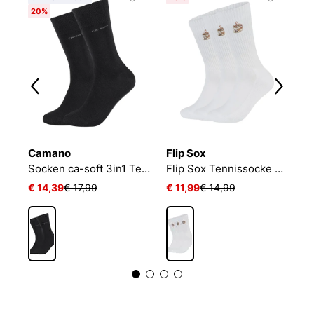
20%
Camano
Flip Sox
N
NIKE EVERYDAY CUSHIONED
Socken ca-soft 3in1 Tencel Wolle Bambus
Flip Sox Tennissocke mit Motiv Flip Sox Tennissocke mit Motiv
€ 14,39
€ 17,99
€ 11,99
€ 14,99
€