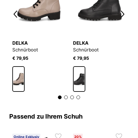
DELKA
DELKA
D
Schnürboot
Schnürboot
S
€ 79,95
€ 79,95
€
Passend zu Ihrem Schuh
Online Exklusiv
20%