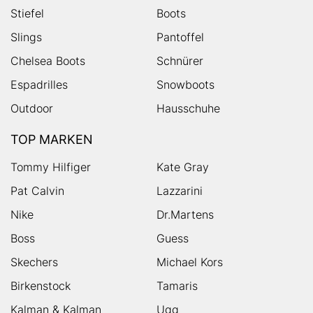
Stiefel
Boots
Slings
Pantoffel
Chelsea Boots
Schnürer
Espadrilles
Snowboots
Outdoor
Hausschuhe
TOP MARKEN
Tommy Hilfiger
Kate Gray
Pat Calvin
Lazzarini
Nike
Dr.Martens
Boss
Guess
Skechers
Michael Kors
Birkenstock
Tamaris
Kalman & Kalman
Ugg