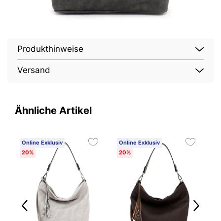
Produkthinweise
Versand
Ähnliche Artikel
Online Exklusiv
Online Exklusiv
O
20%
20%
2