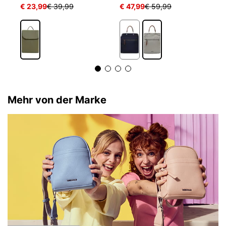
€ 23,99
€ 39,99
€ 47,99
€ 59,99
€
Mehr von der Marke