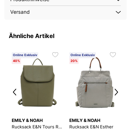
Versand
Ähnliche Artikel
Online Exklusiv
Online Exklusiv
O
40%
20%
4
EMILY & NOAH
EMILY & NOAH
E
Rucksack E&N Tours RUE 09
Rucksack E&N Esther
R