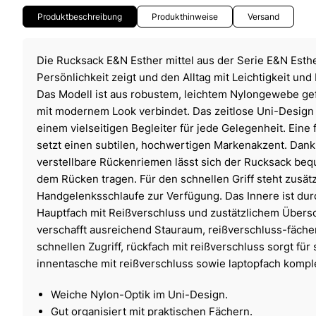
Produktbeschreibung
Produkthinweise
Versand
Die Rucksack E&N Esther mittel aus der Serie E&N Esther
Persönlichkeit zeigt und den Alltag mit Leichtigkeit und 
Das Modell ist aus robustem, leichtem Nylongewebe gefe
mit modernem Look verbindet. Das zeitlose Uni-Design
einem vielseitigen Begleiter für jede Gelegenheit. Eine 
setzt einen subtilen, hochwertigen Markenakzent. Dank
verstellbare Rückenriemen lässt sich der Rucksack be
dem Rücken tragen. Für den schnellen Griff steht zusätz
Handgelenksschlaufe zur Verfügung. Das Innere ist durc
Hauptfach mit Reißverschluss und zustätzlichem Übers
verschafft ausreichend Stauraum, reißverschluss-fächer
schnellen Zugriff, rückfach mit reißverschluss sorgt f
innentasche mit reißverschluss sowie laptopfach komple
Weiche Nylon-Optik im Uni-Design.
Gut organisiert mit praktischen Fächern.