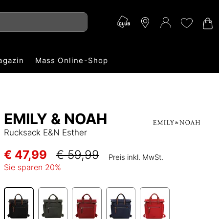
agazin
Mass Online-Shop
EMILY & NOAH
Rucksack E&N Esther
€ 47,99
€ 59,99
Preis inkl. MwSt.
Sie sparen
20
%