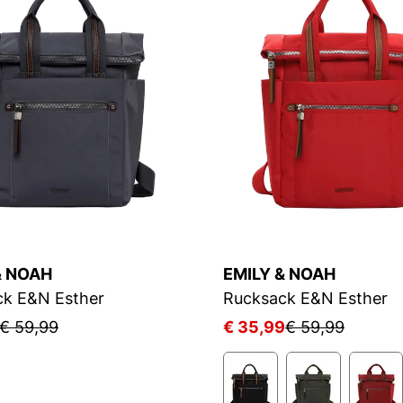
& NOAH
EMILY & NOAH
ck E&N Esther
Rucksack E&N Esther
€ 59,99
€ 35,99
€ 59,99