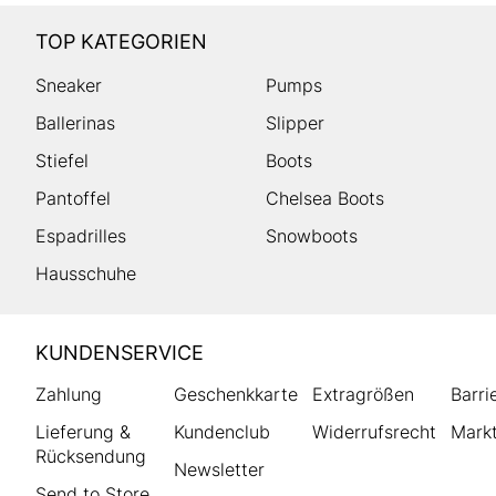
TOP KATEGORIEN
Sneaker
Pumps
Ballerinas
Slipper
Stiefel
Boots
Pantoffel
Chelsea Boots
Espadrilles
Snowboots
Hausschuhe
HUMANIC
KUNDENSERVICE
Footer
Zahlung
Geschenkkarte
Extragrößen
Barri
Lieferung &
Kundenclub
Widerrufsrecht
Markt
Rücksendung
Newsletter
Send to Store