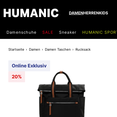
DAMEN
HERREN
KIDS
Damenschuhe
SALE
Sneaker
HUMANIC SPOR
Startseite
Damen
Damen Taschen
Rucksack
Online Exklusiv
20%