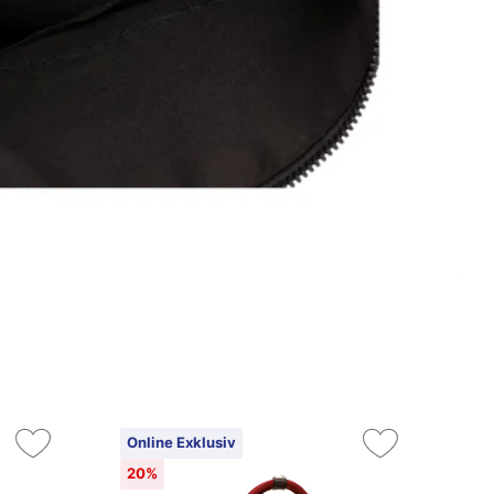
Online Exklusiv
On
20%
2