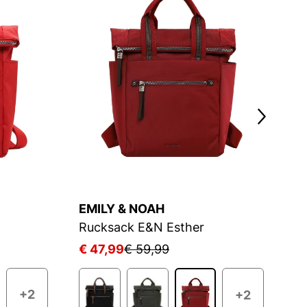
EMILY & NOAH
E
Rucksack E&N Esther
R
€ 47,99
€ 59,99
€
+2
+2