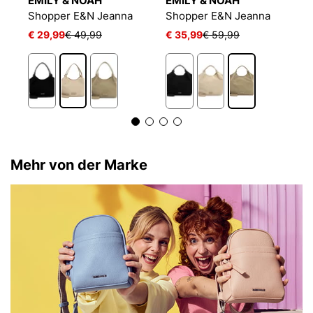
EMILY & NOAH
EMILY & NOAH
E
Shopper E&N Jeanna
Shopper E&N Jeanna
S
€ 29,99
€ 49,99
€ 35,99
€ 59,99
€
Mehr von der Marke