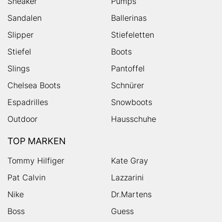
Sneaker
Pumps
Sandalen
Ballerinas
Slipper
Stiefeletten
Stiefel
Boots
Slings
Pantoffel
Chelsea Boots
Schnürer
Espadrilles
Snowboots
Outdoor
Hausschuhe
TOP MARKEN
Tommy Hilfiger
Kate Gray
Pat Calvin
Lazzarini
Nike
Dr.Martens
Boss
Guess