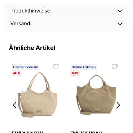
Produkthinweise
Versand
Ähnliche Artikel
Online Exklusiv
Online Exklusiv
O
40%
40%
4