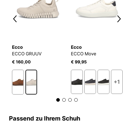
Ecco
Ecco
E
ECCO GRUUV
ECCO Move
E
€ 160,00
€ 99,95
€
+1
Passend zu Ihrem Schuh