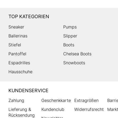
TOP KATEGORIEN
Sneaker
Pumps
Ballerinas
Slipper
Stiefel
Boots
Pantoffel
Chelsea Boots
Espadrilles
Snowboots
Hausschuhe
HUMANIC
KUNDENSERVICE
Footer
Zahlung
Geschenkkarte
Extragrößen
Barri
Lieferung &
Kundenclub
Widerrufsrecht
Markt
Rücksendung