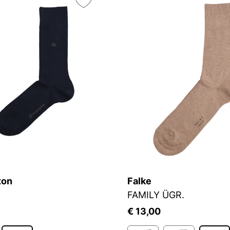
ton
Falke
FAMILY ÜGR.
€ 13,00