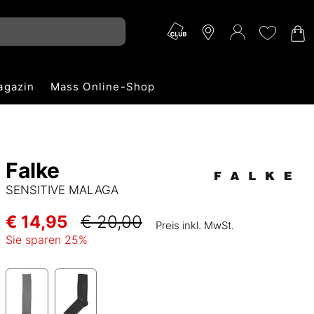
agazin
Mass Online-Shop
Falke
SENSITIVE MALAGA
€ 14,95
€ 20,00
Preis inkl. MwSt.
Sie sparen
25
%