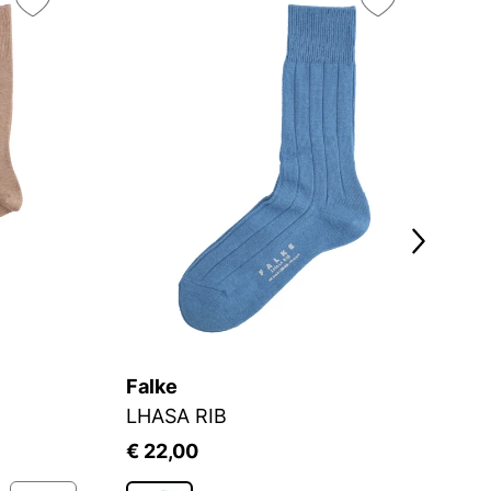
Falke
F
LHASA RIB
F
€ 22,00
€