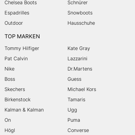
Chelsea Boots
Schnürer
Espadrilles
Snowboots
Outdoor
Hausschuhe
TOP MARKEN
Tommy Hilfiger
Kate Gray
Pat Calvin
Lazzarini
Nike
Dr.Martens
Boss
Guess
Skechers
Michael Kors
Birkenstock
Tamaris
Kalman & Kalman
Ugg
On
Puma
Högl
Converse