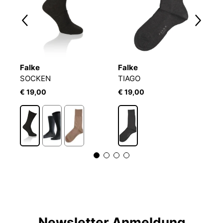
Falke
Falke
F
FALKE SENSITIVE MALAGA
SOCKEN
TIAGO
F
€ 19,00
€ 19,00
€
Newsletter Anmeldung