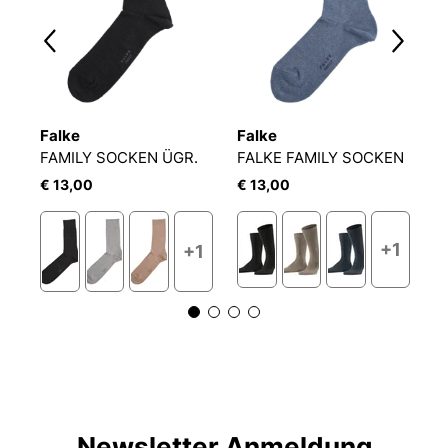
Falke
Falke
F
FAMILY SOCKEN ÜGR.
FALKE FAMILY SOCKEN
F
€ 13,00
€ 13,00
€
+1
+1
1
Newsletter Anmeldung