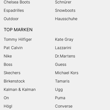
Chelsea Boots
Schnürer
Espadrilles
Snowboots
Outdoor
Hausschuhe
TOP MARKEN
Tommy Hilfiger
Kate Gray
Pat Calvin
Lazzarini
Nike
Dr.Martens
Boss
Guess
Skechers
Michael Kors
Birkenstock
Tamaris
Kalman & Kalman
Ugg
On
Puma
Högl
Converse