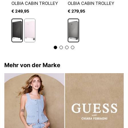
OLBIA CABIN TROLLEY
OLBIA CABIN TROLLEY
€ 249,95
€ 279,95
€
1
Mehr von der Marke