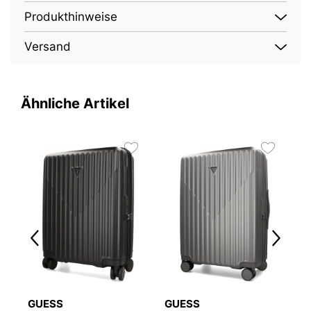
Produkthinweise
Versand
Ähnliche Artikel
2
GUESS
GUESS
G