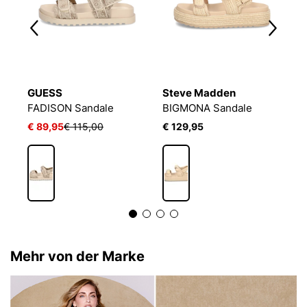
GUESS
Steve Madden
U
FADISON Sandale
BIGMONA Sandale
G
€ 89,95
€ 115,00
€ 129,95
€
Mehr von der Marke