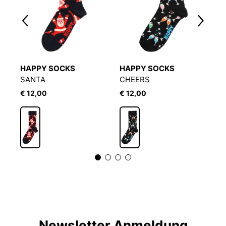
HAPPY SOCKS
HAPPY SOCKS
H
SANTA
CHEERS
S
€ 12,00
€ 12,00
€
Newsletter Anmeldung