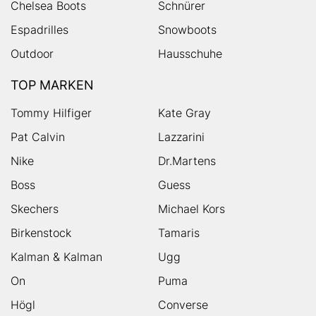
Chelsea Boots
Schnürer
Espadrilles
Snowboots
Outdoor
Hausschuhe
TOP MARKEN
Tommy Hilfiger
Kate Gray
Pat Calvin
Lazzarini
Nike
Dr.Martens
Boss
Guess
Skechers
Michael Kors
Birkenstock
Tamaris
Kalman & Kalman
Ugg
On
Puma
Högl
Converse