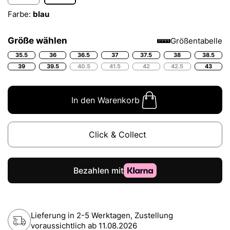
Farbe:
blau
Größe wählen
Größentabelle
35.5
36
36.5
37
37.5
38
38.5
39
39.5
40.5
41.5
42
42.5
43
In den Warenkorb
Click & Collect
Lieferung in 2-5 Werktagen, Zustellung
voraussichtlich ab
11.08.2026