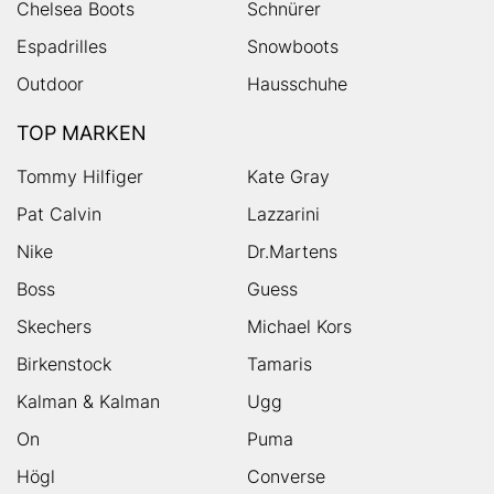
Chelsea Boots
Schnürer
Espadrilles
Snowboots
Outdoor
Hausschuhe
TOP MARKEN
Tommy Hilfiger
Kate Gray
Pat Calvin
Lazzarini
Nike
Dr.Martens
Boss
Guess
Skechers
Michael Kors
Birkenstock
Tamaris
Kalman & Kalman
Ugg
On
Puma
Högl
Converse