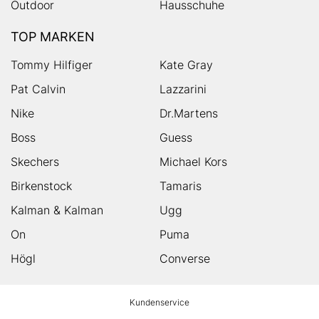
Outdoor
Hausschuhe
TOP MARKEN
Tommy Hilfiger
Kate Gray
Pat Calvin
Lazzarini
Nike
Dr.Martens
Boss
Guess
Skechers
Michael Kors
Birkenstock
Tamaris
Kalman & Kalman
Ugg
On
Puma
Högl
Converse
HUMANIC
Kundenservice
Footer