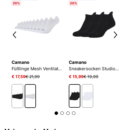
20%
20%
Camano
Camano
N
Füßlinge Mesh Ventilation
Sneakersocken Studio-Line Pilates und Yoga
€ 17,59
€ 21,99
€ 15,99
€ 19,99
€