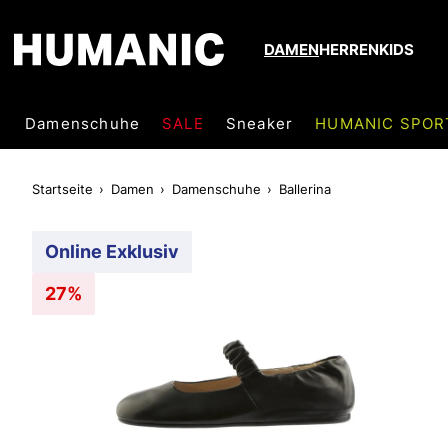
DAMEN
HERREN
KIDS
Damenschuhe
SALE
Sneaker
HUMANIC SPOR
Startseite
Damen
Damenschuhe
Ballerina
Online Exklusiv
27%