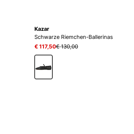
Kazar
La
Schwarze Riemchen-Ballerinas
Ba
€ 117,50
€ 130,00
€