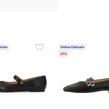
lusiv
Online Exklusiv
27%