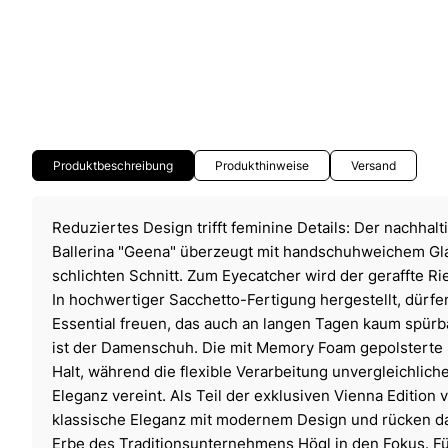
Produktbeschreibung
Produkthinweise
Versand
Reduziertes Design trifft feminine Details: Der nachhalt
Ballerina "Geena" überzeugt mit handschuhweichem Gl
schlichten Schnitt. Zum Eyecatcher wird der geraffte R
In hochwertiger Sacchetto-Fertigung hergestellt, dürfe
Essential freuen, das auch an langen Tagen kaum spürbar
ist der Damenschuh. Die mit Memory Foam gepolsterte S
Halt, während die flexible Verarbeitung unvergleichlic
Eleganz vereint. Als Teil der exklusiven Vienna Edition 
klassische Eleganz mit modernem Design und rücken da
Erbe des Traditionsunternehmens Högl in den Fokus. F