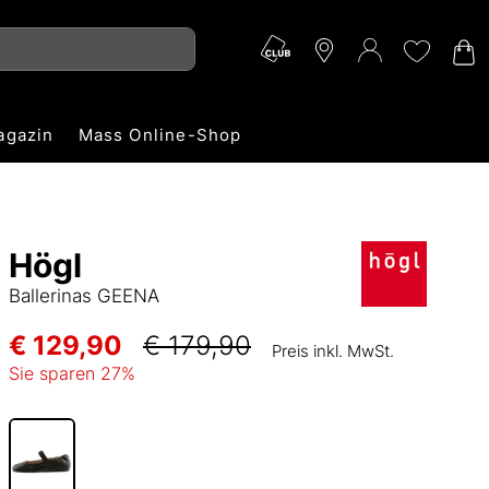
agazin
Mass Online-Shop
Högl
Ballerinas GEENA
€ 129,90
€ 179,90
Preis inkl. MwSt.
Sie sparen
27
%