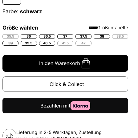
Farbe:
schwarz
Größe wählen
Größentabelle
35.5
36
36.5
37
37.5
38
38.5
39
39.5
40.5
41.5
42
In den Warenkorb
Click & Collect
Lieferung in 2-5 Werktagen, Zustellung