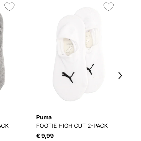
On
15
Puma
C
ACK
FOOTIE HIGH CUT 2-PACK
Fü
€ 9,99
€