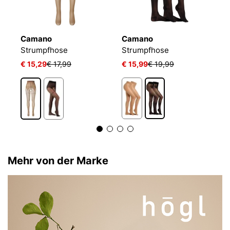
Camano
Camano
W
Ringelfrei Warm Premium Druckfrei Bequem Kombinierbar Verstärkter Fuss
Strumpfhose
Strumpfhose
S
€ 15,29
€ 17,99
€ 15,99
€ 19,99
€
Mehr von der Marke