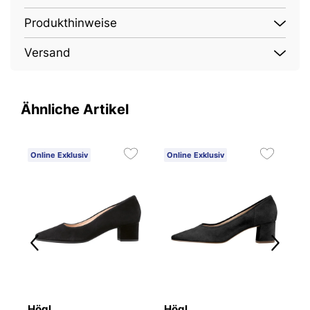
Produkthinweise
Versand
Ähnliche Artikel
Online Exklusiv
Online Exklusiv
O
Högl
Högl
H