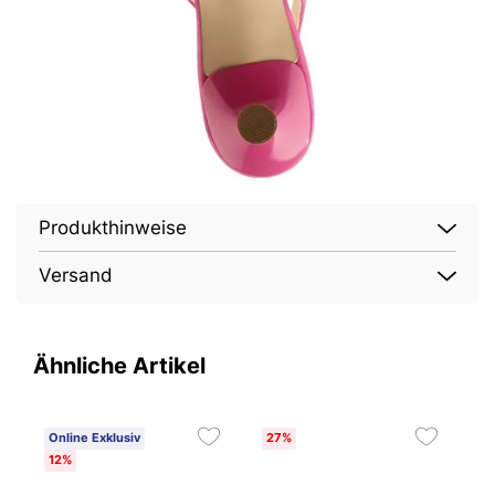
Produkthinweise
Versand
Ähnliche Artikel
Online Exklusiv
27%
O
12%
2