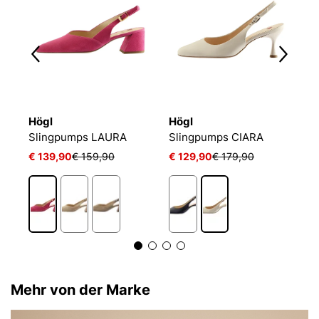
Högl
Högl
H
Slingpumps LAURA
Slingpumps CIARA
S
€ 139,90
€ 159,90
€ 129,90
€ 179,90
€
Mehr von der Marke