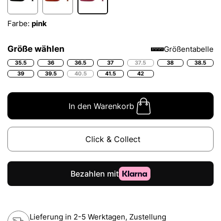
Farbe:
pink
Größe wählen
Größentabelle
35.5
36
36.5
37
37.5
38
38.5
39
39.5
40.5
41.5
42
In den Warenkorb
Click & Collect
Lieferung in 2-5 Werktagen, Zustellung