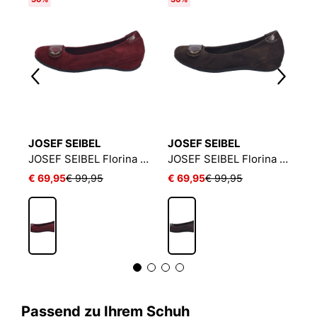
JOSEF SEIBEL
JOSEF SEIBEL
J
JOSEF SEIBEL Fenja 34 | Ballerina für Damen | Schwarz
JOSEF SEIBEL Florina 06 | Ballerina für Damen | Rot
JOSEF SEIBEL Florina 06 | Ballerina für Damen | Braun
€ 69,95
€ 99,95
€ 69,95
€ 99,95
€
Passend zu Ihrem Schuh