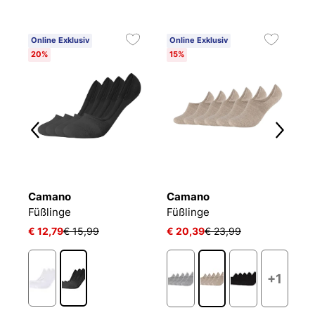
Online Exklusiv
Online Exklusiv
20%
15%
Camano
Camano
T
Füßlinge Mesh Ventilation
Füßlinge
Füßlinge
F
€ 12,79
€ 15,99
€ 20,39
€ 23,99
€ 
+1