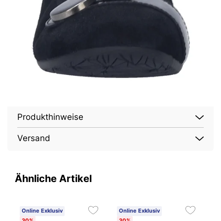
Produkthinweise
Versand
Ähnliche Artikel
Online Exklusiv
Online Exklusiv
O
30%
30%