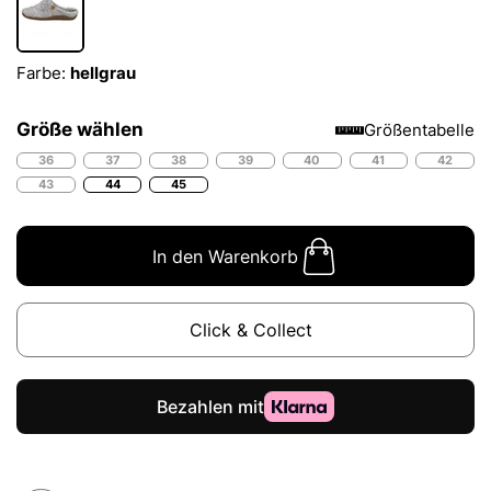
Farbe:
hellgrau
Größe wählen
Größentabelle
36
37
38
39
40
41
42
43
44
45
In den Warenkorb
Click & Collect