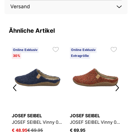
Versand
Ähnliche Artikel
Online Exklusiv
Online Exklusiv
O
30%
Extragröße
3
JOSEF SEIBEL
JOSEF SEIBEL
J
JOSEF SEIBEL Lille 07 | Hausschuh für Damen | Blau
JOSEF SEIBEL Vinny 03 | Hausschuh für Damen | Blau
JOSEF SEIBEL Vinny 03 | Hausschuh für Damen | Rot
€ 48,95
€ 69,95
€ 69,95
€