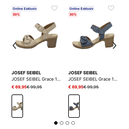
Online Exklusiv
Online Exklusiv
O
30%
30%
3
JOSEF SEIBEL
JOSEF SEIBEL
J
JOSEF SEIBEL Grace 07 | Sandale für Damen | Blau
JOSEF SEIBEL Grace 11 | Sandale für Damen | Beige
JOSEF SEIBEL Grace 11 | Sandale für Damen | Blau
€ 69,95
€ 99,95
€ 69,95
€ 99,95
€