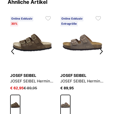
Ähnliche Artikel
Online Exklusiv
Online Exklusiv
O
30%
Extragröße
E
JOSEF SEIBEL
JOSEF SEIBEL
J
JOSEF SEIBEL Hermine 03 | Sandale für Damen | Beige
JOSEF SEIBEL Hermine 05 | Sandale für Damen | Braun
JOSEF SEIBEL Hermine 06 | Sandale für Damen | Beige
€ 62,95
€ 89,95
€ 89,95
€