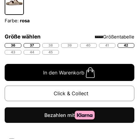
Farbe:
rosa
Größe wählen
Größentabelle
36
37
38
39
40
41
42
43
44
45
In den Warenkorb
Click & Collect