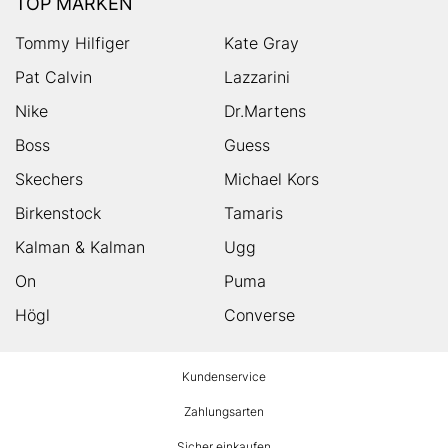
TOP MARKEN
Tommy Hilfiger
Kate Gray
Pat Calvin
Lazzarini
Nike
Dr.Martens
Boss
Guess
Skechers
Michael Kors
Birkenstock
Tamaris
Kalman & Kalman
Ugg
On
Puma
Högl
Converse
HUMANIC
Kundenservice
Footer
Zahlungsarten
Sicher einkaufen