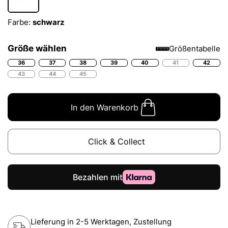
Farbe:
schwarz
Größe wählen
Größentabelle
36
37
38
39
40
41
42
43
44
45
In den Warenkorb
Click & Collect
Lieferung in 2-5 Werktagen, Zustellung