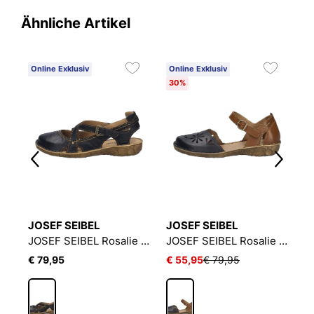
Ähnliche Artikel
Online Exklusiv
Online Exklusiv
O
30%
3
JOSEF SEIBEL
JOSEF SEIBEL
J
JOSEF SEIBEL Rosalie 29 | Sandale für Damen | Schwarz
JOSEF SEIBEL Rosalie 13 | Sandale für Damen | Schwarz
JOSEF SEIBEL Rosalie 04 | Sandale für Damen | Schwarz
€ 79,95
€ 55,95
€ 79,95
€