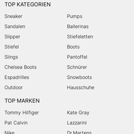
TOP KATEGORIEN
Sneaker
Pumps
Sandalen
Ballerinas
Slipper
Stiefeletten
Stiefel
Boots
Slings
Pantoffel
Chelsea Boots
Schnürer
Espadrilles
Snowboots
Outdoor
Hausschuhe
TOP MARKEN
Tommy Hilfiger
Kate Gray
Pat Calvin
Lazzarini
Nike
Dr.Martens