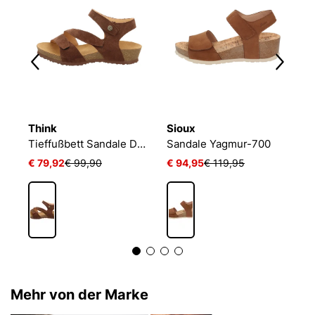
Think
Sioux
S
JOSEF SEIBEL Quinn 16 | Sandale für Damen | Braun
Tieffußbett Sandale DUMIA
Sandale Yagmur-700
S
€ 79,92
€ 99,90
€ 94,95
€ 119,95
€
Mehr von der Marke