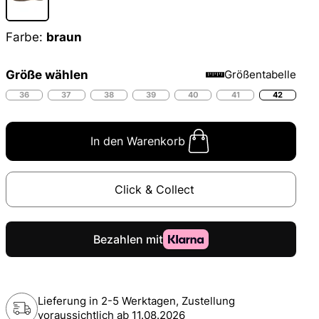
Farbe:
braun
Größe wählen
Größentabelle
36
37
38
39
40
41
42
In den Warenkorb
Click & Collect
Lieferung in 2-5 Werktagen, Zustellung
voraussichtlich ab
11.08.2026