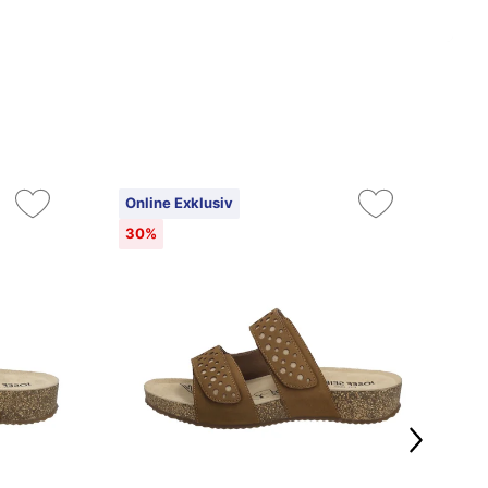
Online Exklusiv
On
30%
3