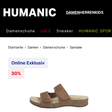
DAMEN
HERREN
KIDS
Damenschuhe
SALE
Sneaker
HUMANIC SPOR
Startseite
Damen
Damenschuhe
Sandale
Online Exklusiv
30%