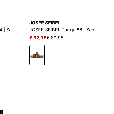
JOSEF SEIBEL
J
JOSEF SEIBEL Tonga 84 | Sandale für Damen | Blau
JOSEF SEIBEL Tonga 86 | Sandale für Damen | Braun
€ 62,95
€ 89,95
€