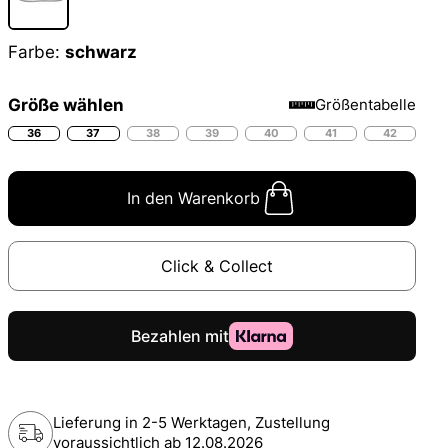
Farbe:
schwarz
Größe wählen
Größentabelle
36
37
38
39
40
41
42
In den Warenkorb
Click & Collect
Lieferung in 2-5 Werktagen, Zustellung
voraussichtlich ab
12.08.2026