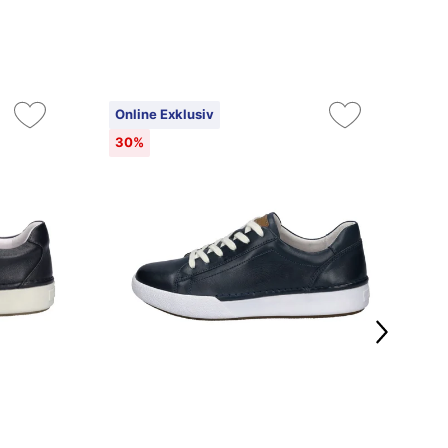
Online Exklusiv
On
30%
3