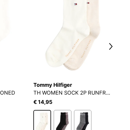
Tommy Hilfiger
S.
IONED
TH WOMEN SOCK 2P RUNFREE
S
€ 14,95
€