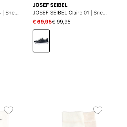
JOSEF SEIBEL
J
JOSEF SEIBEL Claire 24 | Sneaker für Damen | Schwarz
JOSEF SEIBEL Claire 01 | Sneaker für Damen | Blau
€ 69,95
€ 99,95
€
On
3