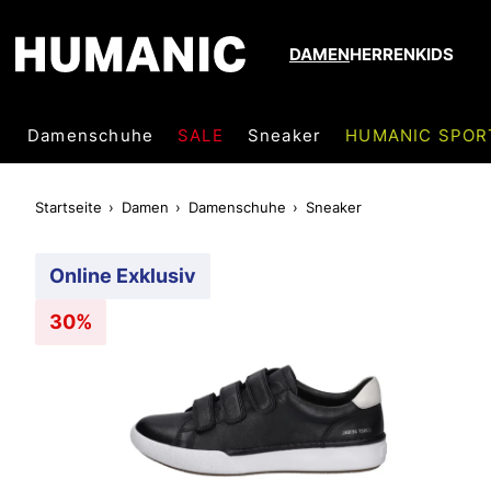
DAMEN
HERREN
KIDS
Damenschuhe
SALE
Sneaker
HUMANIC SPOR
Startseite
Damen
Damenschuhe
Sneaker
Online Exklusiv
30%