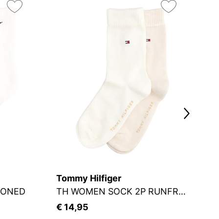
On
3
Tommy Hilfiger
S.
IONED
TH WOMEN SOCK 2P RUNFREE
S
€ 14,95
€