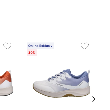
Online Exklusiv
On
30%
3