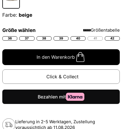
Farbe:
beige
Größe wählen
Größentabelle
36
37
38
39
40
41
42
In den Warenkorb
Click & Collect
Lieferung in 2-5 Werktagen, Zustellung
voraussichtlich ab
11.08.2026