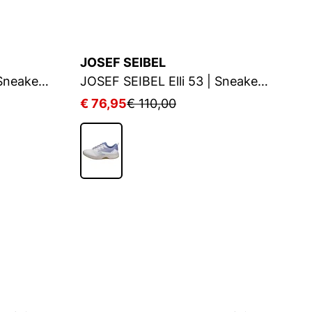
JOSEF SEIBEL
J
JOSEF SEIBEL Elli 53 | Sneaker für Damen | Rot
JOSEF SEIBEL Elli 53 | Sneaker für Damen | Blau
€ 76,95
€ 110,00
€