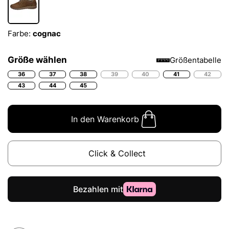
Farbe:
cognac
Größe wählen
Größentabelle
36
37
38
39
40
41
42
43
44
45
In den Warenkorb
Click & Collect