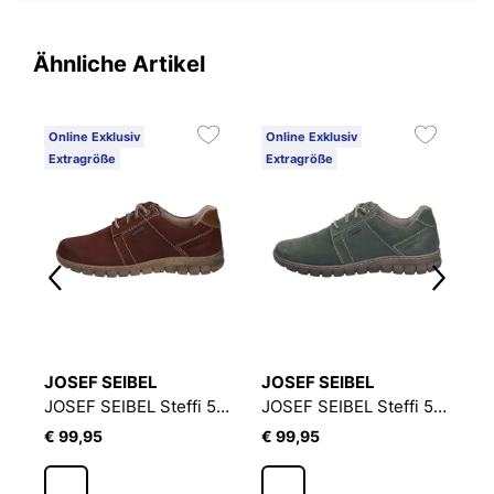
Ähnliche Artikel
Online Exklusiv
Online Exklusiv
O
Extragröße
Extragröße
3
JOSEF SEIBEL
JOSEF SEIBEL
J
F SEIBEL Steffi 62 | Halbschuh für Damen | Rot
JOSEF SEIBEL Steffi 59 | Halbschuh für Damen | Rot
JOSEF SEIBEL Steffi 59 | Halbschuh für Damen | Grün
€ 99,95
€ 99,95
€