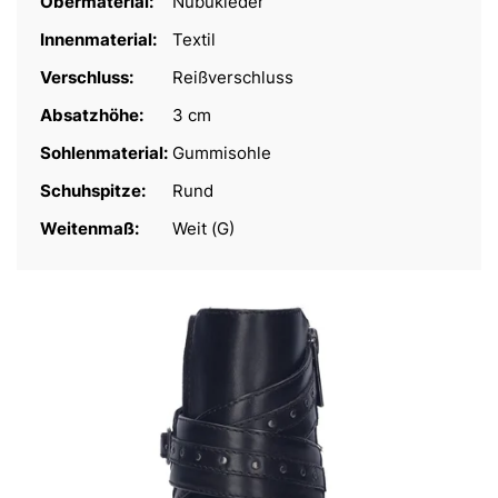
Obermaterial:
Nubukleder
Innenmaterial:
Textil
Verschluss:
Reißverschluss
Absatzhöhe:
3 cm
Sohlenmaterial:
Gummisohle
Schuhspitze:
Rund
Weitenmaß:
Weit (G)