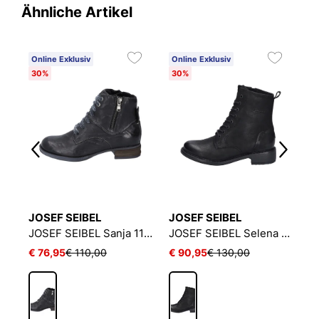
Ähnliche Artikel
Online Exklusiv
Online Exklusiv
O
30%
30%
3
JOSEF SEIBEL
JOSEF SEIBEL
J
JOSEF SEIBEL Sienna 38 | Stiefelette für Damen | Schwarz
JOSEF SEIBEL Sanja 11 | Stiefelette für Damen | Schwarz
JOSEF SEIBEL Selena 06 | Stiefelette für Damen | Schwarz
€ 76,95
€ 110,00
€ 90,95
€ 130,00
€