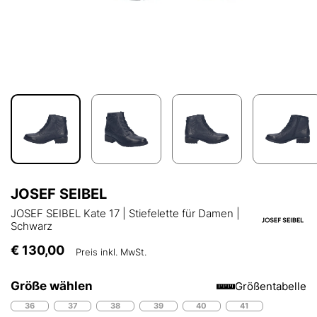
JOSEF SEIBEL
JOSEF SEIBEL Kate 17 | Stiefelette für Damen |
Schwarz
€ 130,00
Preis inkl. MwSt.
Größe wählen
Größentabelle
36
37
38
39
40
41