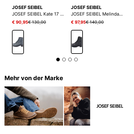
JOSEF SEIBEL
JOSEF SEIBEL
J
JOSEF SEIBEL Melinda 02 | Stiefelette für Damen | Braun
JOSEF SEIBEL Kate 17 | Stiefelette für Damen | Blau
JOSEF SEIBEL Melinda 27 | Stiefelette für Damen | Schwarz
€ 90,95
€ 130,00
€ 97,95
€ 140,00
€
Mehr von der Marke