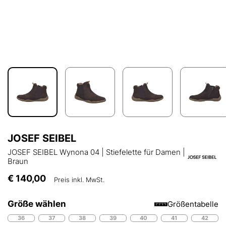
JOSEF SEIBEL
JOSEF SEIBEL Wynona 04 | Stiefelette für Damen |
Braun
€ 140,00
Preis inkl. MwSt.
Größe wählen
Größentabelle
36
37
38
39
40
41
42