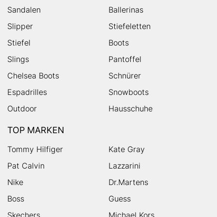
Sandalen
Ballerinas
Slipper
Stiefeletten
Stiefel
Boots
Slings
Pantoffel
Chelsea Boots
Schnürer
Espadrilles
Snowboots
Outdoor
Hausschuhe
TOP MARKEN
Tommy Hilfiger
Kate Gray
Pat Calvin
Lazzarini
Nike
Dr.Martens
Boss
Guess
Skechers
Michael Kors