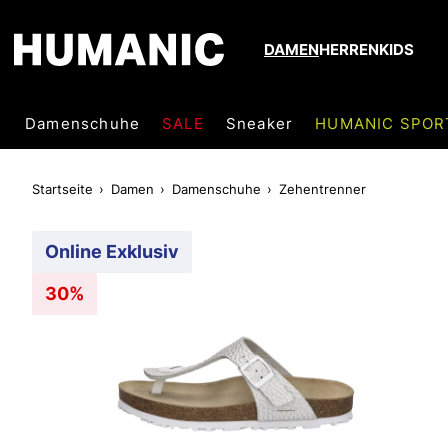
DAMEN
HERREN
KIDS
Damenschuhe
SALE
Sneaker
HUMANIC SPOR
Startseite
Damen
Damenschuhe
Zehentrenner
Online Exklusiv
30%