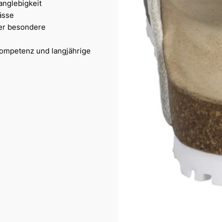
anglebigkeit
ässe
der besondere
hkompetenz und langjährige