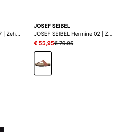
JOSEF SEIBEL
J
JOSEF SEIBEL Tonga 77 | Zehentrenner für Damen | Weiß
JOSEF SEIBEL Hermine 02 | Zehentrenner für Damen | Rot
€ 55,95
€ 79,95
€