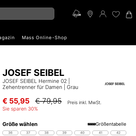
agazin
Mass Online-Shop
JOSEF SEIBEL
JOSEF SEIBEL Hermine 02 |
Zehentrenner für Damen | Grau
€ 55,95
€ 79,95
Preis inkl. MwSt.
Sie sparen
30
%
Größe wählen
Größentabelle
36
37
38
39
40
41
42