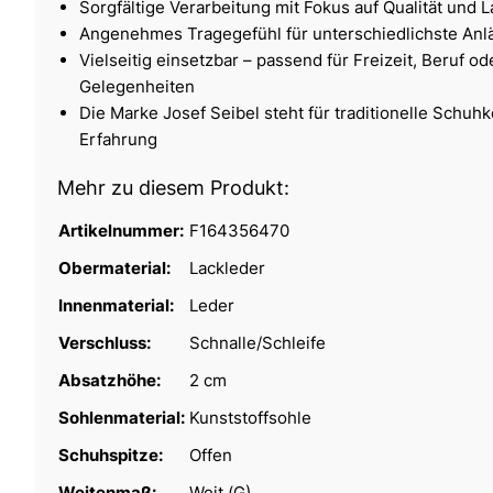
Sorgfältige Verarbeitung mit Fokus auf Qualität und L
Angenehmes Tragegefühl für unterschiedlichste Anl
Vielseitig einsetzbar – passend für Freizeit, Beruf o
Gelegenheiten
Die Marke Josef Seibel steht für traditionelle Schu
Erfahrung
Mehr zu diesem Produkt:
Artikelnummer:
F164356470
Obermaterial:
Lackleder
Innenmaterial:
Leder
Verschluss:
Schnalle/Schleife
Absatzhöhe:
2 cm
Sohlenmaterial:
Kunststoffsohle
Schuhspitze:
Offen
Weitenmaß:
Weit (G)