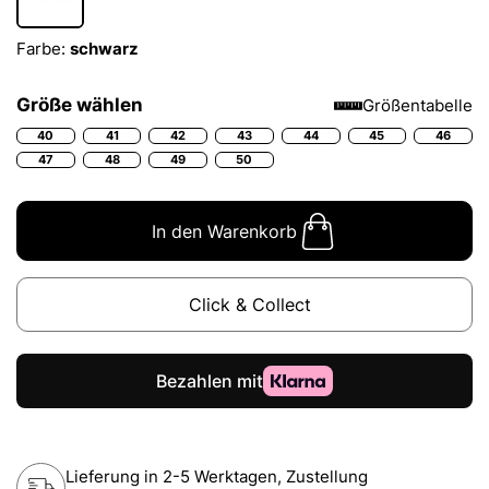
Farbe:
schwarz
Größe wählen
Größentabelle
40
41
42
43
44
45
46
47
48
49
50
In den Warenkorb
Click & Collect
Lieferung in 2-5 Werktagen, Zustellung