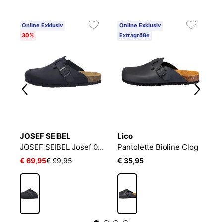
Online Exklusiv
Online Exklusiv
O
30%
Extragröße
3
JOSEF SEIBEL
Lico
J
JOSEF SEIBEL Madrid | Clog für Herren | Grün
JOSEF SEIBEL Josef 04 | Clog für Herren | Schwarz
Pantolette Bioline Clog
€ 69,95
€ 99,95
€ 35,95
€