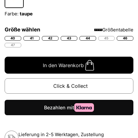
Farbe:
taupe
Größe wählen
Größentabelle
40
41
42
43
44
45
46
47
In den Warenkorb
Click & Collect
Lieferung in 2-5 Werktagen, Zustellung