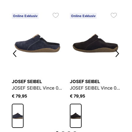
Online Exklusiv
Online Exklusiv
O
2
JOSEF SEIBEL
JOSEF SEIBEL
W
JOSEF SEIBEL Vince 05 | Hausschuh für Herren | Blau
JOSEF SEIBEL Vince 02 | Hausschuh für Herren | Blau
JOSEF SEIBEL Vince 02 | Hausschuh für Herren | Braun
€ 79,95
€ 79,95
€